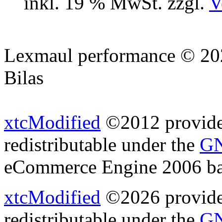
inkl. 19 % MwSt. zzgl.
V
Lexmaul performance © 202
Bilas
xtcModified
©2012 provides
redistributable under the
GN
eCommerce Engine 2006 b
xtcModified
©2026 provides
redistributable under the
GN