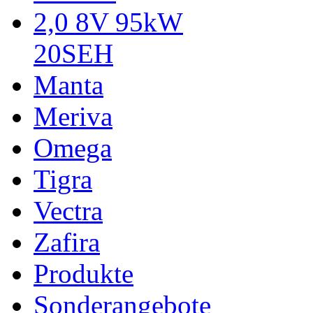
2,0 8V 95kW
20SEH
Manta
Meriva
Omega
Tigra
Vectra
Zafira
Produkte
Sonderangebote