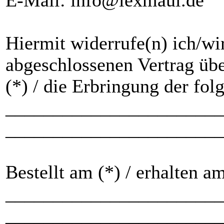
E-Mail: info@lexmaul.de
Hiermit widerrufe(n) ich/wi
abgeschlossenen Vertrag üb
(*) / die Erbringung der fol
_______________________
_______________________
Bestellt am (*) / erhalten am
_______________________
_______________________