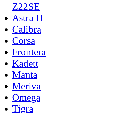
Z22SE
Astra H
Calibra
Corsa
Frontera
Kadett
Manta
Meriva
Omega
Tigra