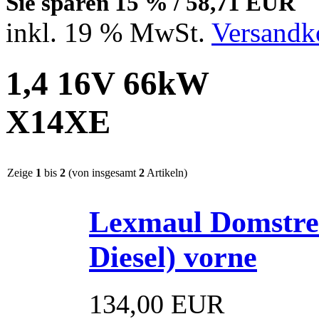
Sie sparen 15 % / 58,71 EUR
inkl. 19 % MwSt.
Versandko
1,4 16V 66kW
X14XE
Zeige
1
bis
2
(von insgesamt
2
Artikeln)
Lexmaul Domstreb
Diesel) vorne
134,00 EUR