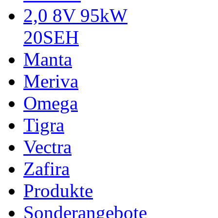
2,0 8V 95kW
20SEH
Manta
Meriva
Omega
Tigra
Vectra
Zafira
Produkte
Sonderangebote