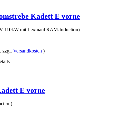
mstrebe Kadett E vorne
16V 110kW mit Lexmaul RAM-Induction)
. zzgl.
Versandkosten
)
etails
adett E vorne
ction)