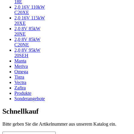
18E
2,0 16V 110kW
C20XE
2,0 16V 115kW
20XE
2,0 8V 85kW
20NE
2,0 8V 85kW
C20NE
2,0 8V 95kW
20SEH
Manta
Meriva
Omega
Tigra
Vectra
Zafira
Produkte
Sonderangebote
Schnellkauf
Bitte geben Sie die Artikelnummer aus unserem Katalog ein.