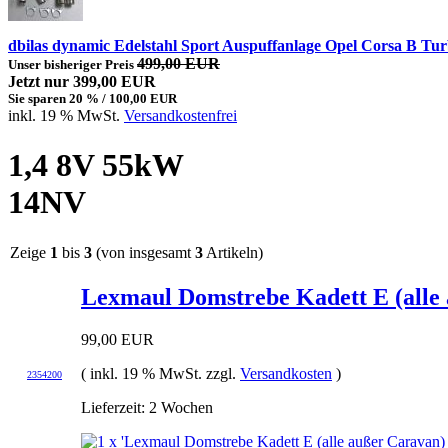
dbilas dynamic Edelstahl Sport Auspuffanlage Opel Corsa B T
499,00 EUR
Unser bisheriger Preis
Jetzt nur 399,00 EUR
Sie sparen 20 % / 100,00 EUR
inkl. 19 % MwSt.
Versandkostenfrei
1,4 8V 55kW
14NV
Zeige
1
bis
3
(von insgesamt
3
Artikeln)
Lexmaul Domstrebe Kadett E (alle 
99,00 EUR
( inkl. 19 % MwSt. zzgl.
Versandkosten
)
2354200
Lieferzeit: 2 Wochen