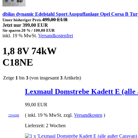
dbilas dynamic Edelstahl Sport Auspuffanlage Opel Corsa B T
499,00 EUR
Unser bisheriger Preis
Jetzt nur 399,00 EUR
Sie sparen 20 % / 100,00 EUR
inkl. 19 % MwSt.
Versandkostenfrei
1,8 8V 74kW
C18NE
Zeige
1
bis
3
(von insgesamt
3
Artikeln)
Lexmaul Domstrebe Kadett E (alle 
99,00 EUR
( inkl. 19 % MwSt. zzgl.
Versandkosten
)
2354200
Lieferzeit: 2 Wochen