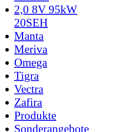
2,0 8V 95kW
20SEH
Manta
Meriva
Omega
Tigra
Vectra
Zafira
Produkte
Sonderangebote