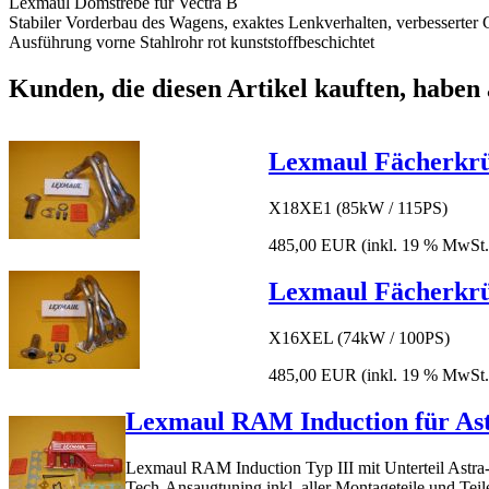
Lexmaul Domstrebe für Vectra B
Stabiler Vorderbau des Wagens, exaktes Lenkverhalten, verbesserter 
Ausführung vorne Stahlrohr rot kunststoffbeschichtet
Kunden, die diesen Artikel kauften, haben 
Lexmaul Fächerkrü
X18XE1 (85kW / 115PS)
485,00 EUR
(inkl. 19 % MwSt
Lexmaul Fächerkrü
X16XEL (74kW / 100PS)
485,00 EUR
(inkl. 19 % MwSt
Lexmaul RAM Induction für As
Lexmaul RAM Induction Typ III mit Unterteil Ast
Tech-Ansaugtuning inkl. aller Montageteile und Tei