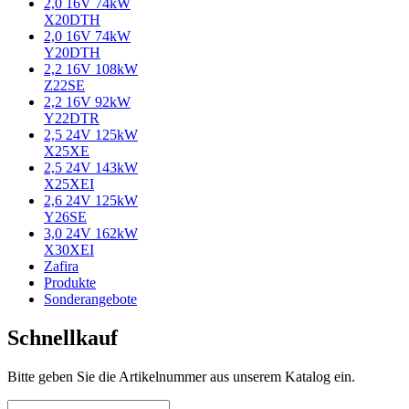
2,0 16V 74kW
X20DTH
2,0 16V 74kW
Y20DTH
2,2 16V 108kW
Z22SE
2,2 16V 92kW
Y22DTR
2,5 24V 125kW
X25XE
2,5 24V 143kW
X25XEI
2,6 24V 125kW
Y26SE
3,0 24V 162kW
X30XEI
Zafira
Produkte
Sonderangebote
Schnellkauf
Bitte geben Sie die Artikelnummer aus unserem Katalog ein.