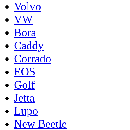
Volvo
VW
Bora
Caddy
Corrado
EOS
Golf
Jetta
Lupo
New Beetle