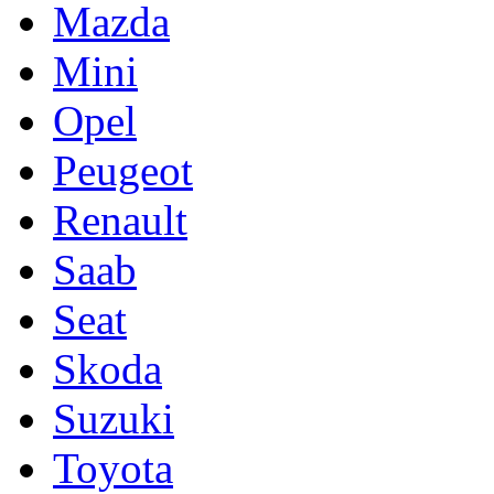
Mazda
Mini
Opel
Peugeot
Renault
Saab
Seat
Skoda
Suzuki
Toyota