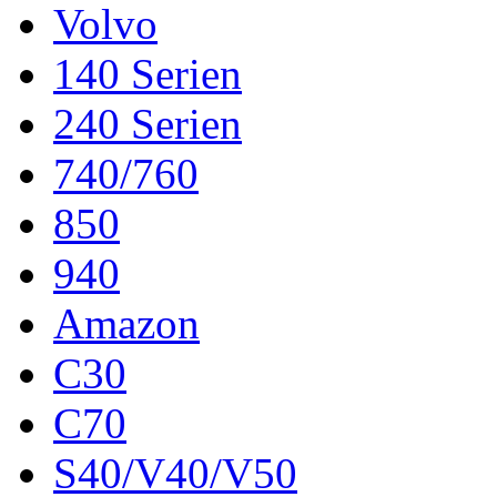
Volvo
140 Serien
240 Serien
740/760
850
940
Amazon
C30
C70
S40/V40/V50