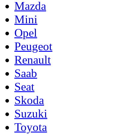
Mazda
Mini
Opel
Peugeot
Renault
Saab
Seat
Skoda
Suzuki
Toyota