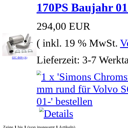
170PS Baujahr 01
294,00 EUR
( inkl. 19 % MwSt.
V
Lieferzeit: 3-7 Werkt
02C-B09 (A)
Zeige
1
bis
1
(von insgesamt
1
Artikeln)