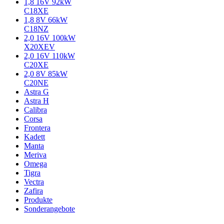
1,8 16V 92kW
C18XE
1,8 8V 66kW
C18NZ
2,0 16V 100kW
X20XEV
2,0 16V 110kW
C20XE
2,0 8V 85kW
C20NE
Astra G
Astra H
Calibra
Corsa
Frontera
Kadett
Manta
Meriva
Omega
Tigra
Vectra
Zafira
Produkte
Sonderangebote