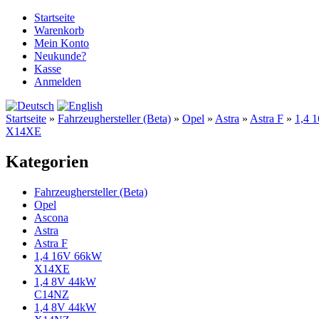
Startseite
Warenkorb
Mein Konto
Neukunde?
Kasse
Anmelden
Startseite
»
Fahrzeughersteller (Beta)
»
Opel
»
Astra
»
Astra F
»
1,4 
X14XE
Kategorien
Fahrzeughersteller (Beta)
Opel
Ascona
Astra
Astra F
1,4 16V 66kW
X14XE
1,4 8V 44kW
C14NZ
1,4 8V 44kW