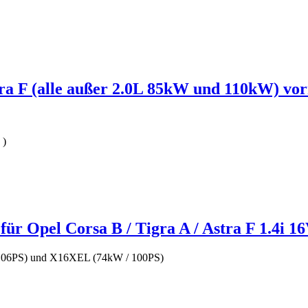
a F (alle außer 2.0L 85kW und 110kW) vo
)
 Opel Corsa B / Tigra A / Astra F 1.4i 16V
106PS) und X16XEL (74kW / 100PS)