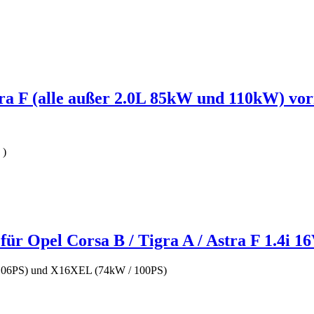
a F (alle außer 2.0L 85kW und 110kW) vo
)
 Opel Corsa B / Tigra A / Astra F 1.4i 16V
106PS) und X16XEL (74kW / 100PS)