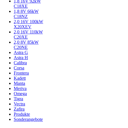
1,8 16V 92kW
C18XE
1,8 8V 66kW
C18NZ
2,0 16V 100kW
X20XEV
2,0 16V 110kW
C20XE
2,0 8V 85kW
C20NE
Astra G
Astra H
Calibra
Corsa
Frontera
Kadett
Manta
Meriva
Omega
Tigra
Vectra
Zafira
Produkte
Sonderangebote