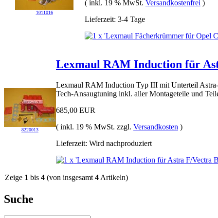
( inkl. 19 % MwSt.
Versandkostenfrei
)
1011016
Lieferzeit: 3-4 Tage
Lexmaul RAM Induction für As
Lexmaul RAM Induction Typ III mit Unterteil Ast
Tech-Ansaugtuning inkl. aller Montageteile und Tei
685,00 EUR
( inkl. 19 % MwSt. zzgl.
Versandkosten
)
8220013
Lieferzeit: Wird nachproduziert
Zeige
1
bis
4
(von insgesamt
4
Artikeln)
Suche