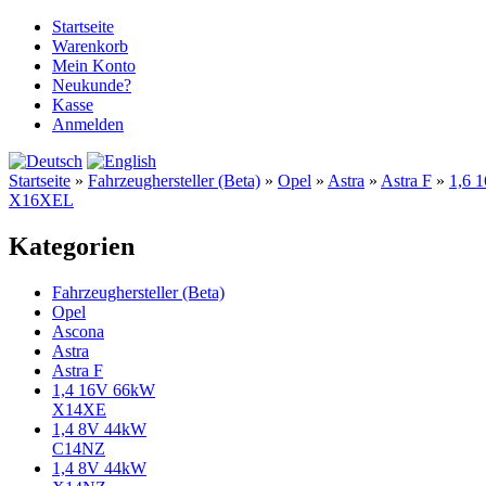
Startseite
Warenkorb
Mein Konto
Neukunde?
Kasse
Anmelden
Startseite
»
Fahrzeughersteller (Beta)
»
Opel
»
Astra
»
Astra F
»
1,6 
X16XEL
Kategorien
Fahrzeughersteller (Beta)
Opel
Ascona
Astra
Astra F
1,4 16V 66kW
X14XE
1,4 8V 44kW
C14NZ
1,4 8V 44kW