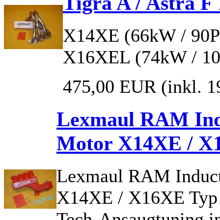
Tigra A / Astra F 
X14XE (66kW / 90P
X16XEL (74kW / 10
475,00 EUR
(inkl.
Lexmaul RAM Indu
Motor X14XE / X
Lexmaul RAM Inducti
X14XE / X16XE Typ I
Tech-Ansaugtuning ink