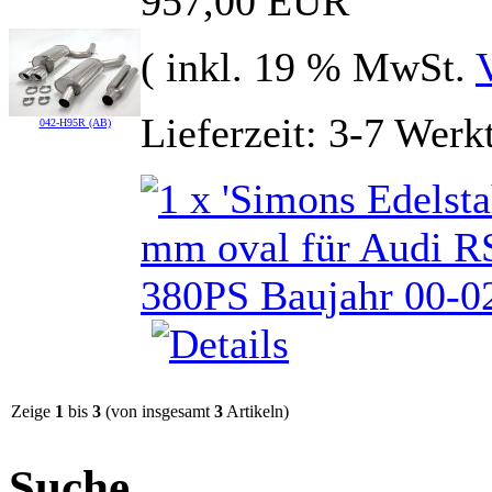
957,00 EUR
( inkl. 19 % MwSt.
Lieferzeit: 3-7 Werk
042-H95R (AB)
Zeige
1
bis
3
(von insgesamt
3
Artikeln)
Suche