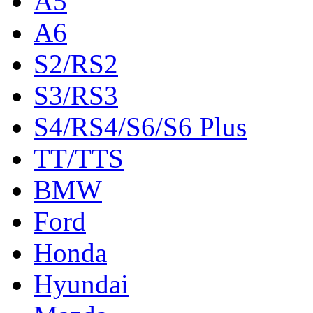
A5
A6
S2/RS2
S3/RS3
S4/RS4/S6/S6 Plus
TT/TTS
BMW
Ford
Honda
Hyundai