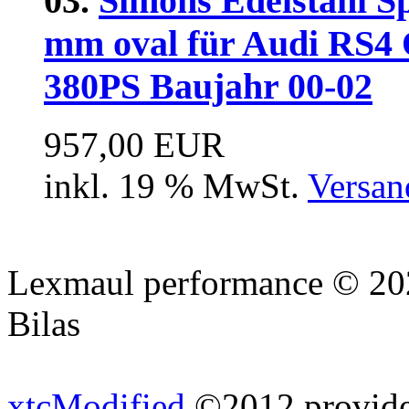
03.
Simons Edelstahl S
mm oval für Audi RS4 
380PS Baujahr 00-02
957,00 EUR
inkl. 19 % MwSt.
Versan
Lexmaul performance © 202
Bilas
xtcModified
©2012 provides