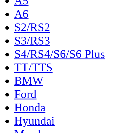
A5
A6
S2/RS2
S3/RS3
S4/RS4/S6/S6 Plus
TT/TTS
BMW
Ford
Honda
Hyundai