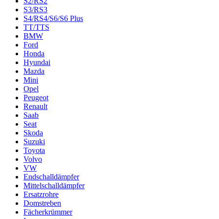
S2/RS2
S3/RS3
S4/RS4/S6/S6 Plus
TT/TTS
BMW
Ford
Honda
Hyundai
Mazda
Mini
Opel
Peugeot
Renault
Saab
Seat
Skoda
Suzuki
Toyota
Volvo
VW
Endschalldämpfer
Mittelschalldämpfer
Ersatzrohre
Domstreben
Fächerkrümmer