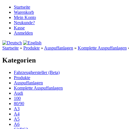
Startseite
Warenkorb
Mein Konto
Neukunde?
Kasse
Anmelden
Startseite
»
Produkte
»
Auspuffanlagen
»
Komplette Auspuffanlagen
Kategorien
Fahrzeughersteller (Beta)
Produkte
Auspuffanlagen
Komplette Auspuffanlagen
Audi
100
80/90
A3
A4
A5
A6