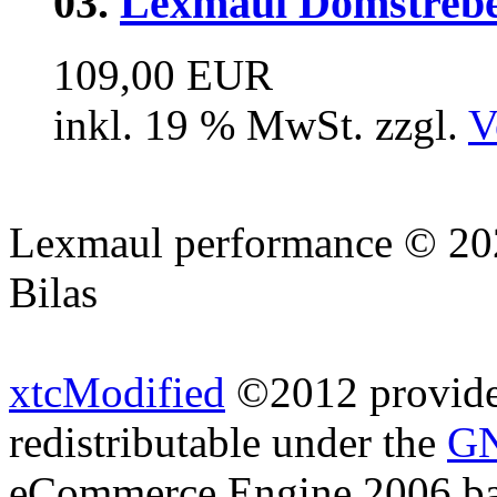
03.
Lexmaul Domstrebe 
109,00 EUR
inkl. 19 % MwSt. zzgl.
V
Lexmaul performance © 202
Bilas
xtcModified
©2012 provides
redistributable under the
GN
eCommerce Engine 2006 b